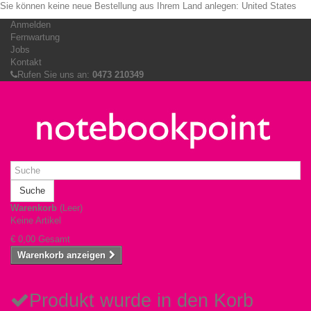
Sie können keine neue Bestellung aus Ihrem Land anlegen:
United States
Anmelden
Fernwartung
Jobs
Kontakt
Rufen Sie uns an:
0473 210349
Suche
Warenkorb
(Leer)
Keine Artikel
€ 0,00
Gesamt
Warenkorb anzeigen
Produkt wurde in den Korb