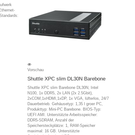
aufwerk
Ethernet-
Standards:
Vorschau
Shuttle XPC slim DL30N Barebone
Shuttle XPC slim Barebone DL30N, Intel
N100, 1x DDR5, 2x LAN (2x 2.5Gbit),
2xCOM,1xHDMI,1xDP, 1x VGA, lüfterlos, 24/7
Dauerbetrieb. Gehäusetyp: 1,35 l groer PC,
Produkttyp: Mini-PC Barebone. BIOS-Typ:
UEFI AMI. Unterstützte Arbeitsspeicher:
DDR5-SDRAM, Anzahl der
Speichersteckplätze: 1, RAM-Speicher
maximal: 16 GB. Unterstützte