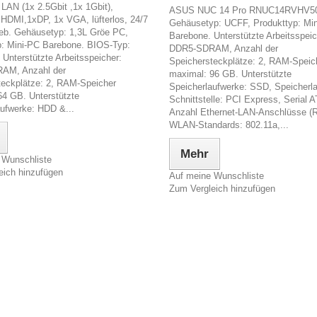
LAN (1x 2.5Gbit ,1x 1Gbit),
ASUS NUC 14 Pro RNUC14RVHV50
DMI,1xDP, 1x VGA, lüfterlos, 24/7
Gehäusetyp: UCFF, Produkttyp: Mi
ieb. Gehäusetyp: 1,3L Gröe PC,
Barebone. Unterstützte Arbeitsspeic
p: Mini-PC Barebone. BIOS-Typ:
DDR5-SDRAM, Anzahl der
Unterstützte Arbeitsspeicher:
Speichersteckplätze: 2, RAM-Speic
AM, Anzahl der
maximal: 96 GB. Unterstützte
teckplätze: 2, RAM-Speicher
Speicherlaufwerke: SSD, Speicherl
64 GB. Unterstützte
Schnittstelle: PCI Express, Serial AT
aufwerke: HDD &...
Anzahl Ethernet-LAN-Anschlüsse (R
WLAN-Standards: 802.11a,...
Mehr
 Wunschliste
eich hinzufügen
Auf meine Wunschliste
Zum Vergleich hinzufügen