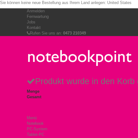
Sie können keine neue Bestellung aus Ihrem Land anlegen:
United States
Anmelden
Fernwartung
Jobs
Kontakt
Rufen Sie uns an:
0473 210349
Produkt wurde in den Korb 
Menge
Gesamt
Menü
Notebook
PC-System
Tablet-PC