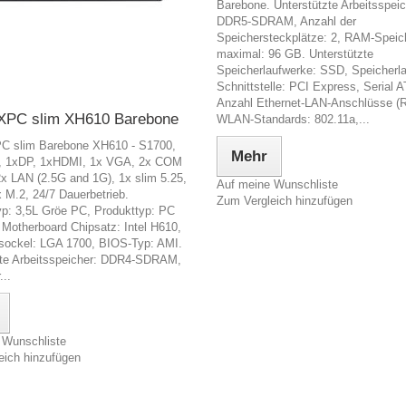
Barebone. Unterstützte Arbeitsspeic
DDR5-SDRAM, Anzahl der
Speichersteckplätze: 2, RAM-Speic
maximal: 96 GB. Unterstützte
Speicherlaufwerke: SSD, Speicherl
Schnittstelle: PCI Express, Serial AT
Anzahl Ethernet-LAN-Anschlüsse (R
 XPC slim XH610 Barebone
WLAN-Standards: 802.11a,...
PC slim Barebone XH610 - S1700,
Mehr
0, 1xDP, 1xHDMI, 1x VGA, 2x COM
x LAN (2.5G and 1G), 1x slim 5.25,
Auf meine Wunschliste
x M.2, 24/7 Dauerbetrieb.
Zum Vergleich hinzufügen
p: 3,5L Gröe PC, Produkttyp: PC
Motherboard Chipsatz: Intel H610,
sockel: LGA 1700, BIOS-Typ: AMI.
zte Arbeitsspeicher: DDR4-SDRAM,
...
 Wunschliste
eich hinzufügen