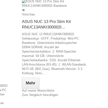
Vorschau
ASUS NUC 13 Pro Slim Kit
RNUC13ANKI300002I...
ASUS NUC 13 RNUC13ANKI300002I.
Gehäusetyp: UCFF, Produkttyp: Mini-PC
Barebone. Unterstützte Arbeitsspeicher:
DDR4-SDRAM, Anzahl der
Speichersteckplätze: 2, RAM-Speicher
maximal: 64 GB. Unterstützte
Speicherlaufwerke: SSD. Anzahl Ethernet-
LAN-Anschlüsse (RJ-45): 1. WLAN-Standards:
Wi-Fi 6E (802.11ax), Bluetooth-Version: 5.3.
Kühlung: Aktiv....
Mehr
002I.
ni-PC
Auf meine Wunschliste
her:
Zum Vergleich hinzufügen
her