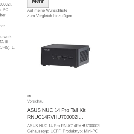
Mehr
0002I.
ni-PC
Auf meine Wunschliste
her:
Zum Vergleich hinzufügen
her
aufwerk
A III.
J-45): 1.
Vorschau
ASUS NUC 14 Pro Tall Kit
RNUC14RVHU700002I...
ASUS NUC 14 Pro RNUC14RVHU700002I.
Gehäusetyp: UCFF, Produkttyp: Mini-PC