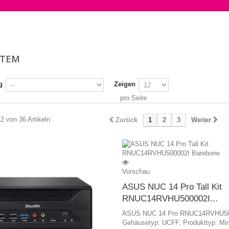
STEM
g
Zeigen
pro Seite
12 von 36 Artikeln
Zurück
1
2
3
Weiter
Vorschau
ASUS NUC 14 Pro Tall Kit
RNUC14RVHU500002I...
ASUS NUC 14 Pro RNUC14RVHU50
Gehäusetyp: UCFF, Produkttyp: Mi