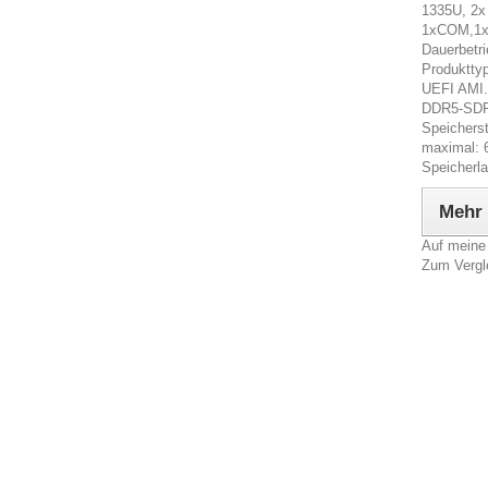
1335U, 2x 
1xCOM,1xH
Dauerbetr
Produktty
UEFI AMI. 
DDR5-SDR
Speichers
maximal: 
Speicherl
Mehr
Auf meine
Zum Vergl