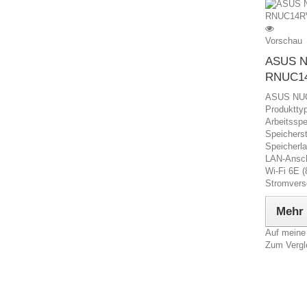
Vorschau
ASUS NU
RNUC14
ASUS NUC
Produkttyp
Arbeitssp
Speicherst
Speicherl
LAN-Ansch
Wi-Fi 6E (
Stromvers
Mehr
Auf meine
Zum Vergl