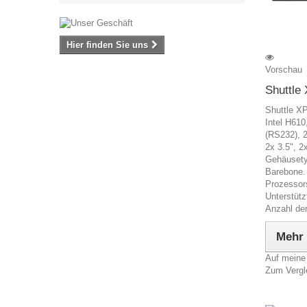
Hier finden Sie uns
Vorschau
Shuttle
Shuttle X
Intel H61
(RS232), 2
2x 3.5", 2
Gehäusety
Barebone. 
Prozessor
Unterstüt
Anzahl der
Mehr
Auf meine
Zum Vergl