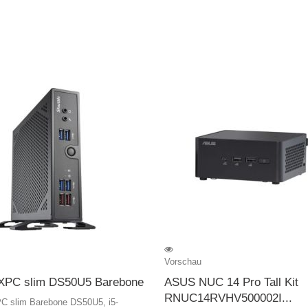
Vorschau
 XPC slim DS50U5 Barebone
ASUS NUC 14 Pro Tall Kit
RNUC14RVHV500002I...
PC slim Barebone DS50U5, i5-