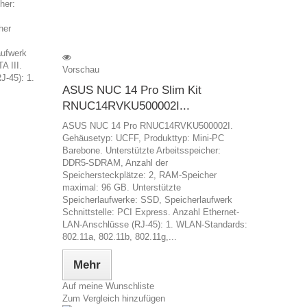
her:
her
aufwerk
A III.
Vorschau
J-45): 1.
ASUS NUC 14 Pro Slim Kit
RNUC14RVKU500002I...
ASUS NUC 14 Pro RNUC14RVKU500002I.
Gehäusetyp: UCFF, Produkttyp: Mini-PC
Barebone. Unterstützte Arbeitsspeicher:
DDR5-SDRAM, Anzahl der
Speichersteckplätze: 2, RAM-Speicher
maximal: 96 GB. Unterstützte
Speicherlaufwerke: SSD, Speicherlaufwerk
Schnittstelle: PCI Express. Anzahl Ethernet-
LAN-Anschlüsse (RJ-45): 1. WLAN-Standards:
802.11a, 802.11b, 802.11g,...
Mehr
Auf meine Wunschliste
Zum Vergleich hinzufügen