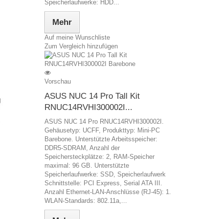
Speicherlaufwerke: HDD...
Mehr
Auf meine Wunschliste
Zum Vergleich hinzufügen
Vorschau
ASUS NUC 14 Pro Tall Kit
RNUC14RVHI300002I...
ASUS NUC 14 Pro RNUC14RVHI300002I.
Gehäusetyp: UCFF, Produkttyp: Mini-PC
Barebone. Unterstützte Arbeitsspeicher:
DDR5-SDRAM, Anzahl der
Speichersteckplätze: 2, RAM-Speicher
maximal: 96 GB. Unterstützte
Speicherlaufwerke: SSD, Speicherlaufwerk
Schnittstelle: PCI Express, Serial ATA III.
Anzahl Ethernet-LAN-Anschlüsse (RJ-45): 1.
WLAN-Standards: 802.11a,...