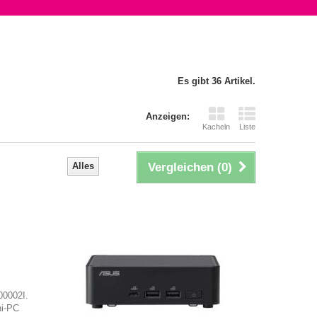
Es gibt 36 Artikel.
Anzeigen:
Kacheln
Liste
Alles
Vergleichen (
0
)
0002I.
ni-PC