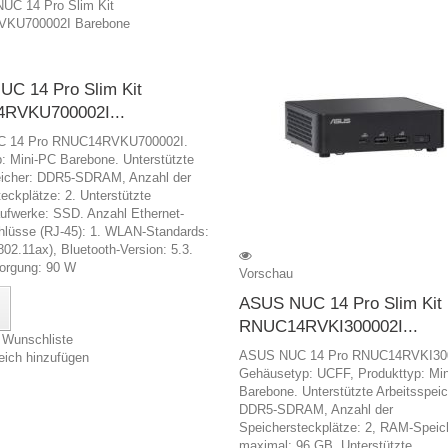
C 14 Pro Slim Kit
RVKU700002I...
 14 Pro RNUC14RVKU700002I.
: Mini-PC Barebone. Unterstützte
eicher: DDR5-SDRAM, Anzahl der
eckplätze: 2. Unterstützte
aufwerke: SSD. Anzahl Ethernet-
lüsse (RJ-45): 1. WLAN-Standards:
802.11ax), Bluetooth-Version: 5.3.
orgung: 90 W
Vorschau
ASUS NUC 14 Pro Slim Kit
RNUC14RVKI300002I...
 Wunschliste
ASUS NUC 14 Pro RNUC14RVKI300
eich hinzufügen
Gehäusetyp: UCFF, Produkttyp: Mi
Barebone. Unterstützte Arbeitsspeic
DDR5-SDRAM, Anzahl der
Speichersteckplätze: 2, RAM-Speic
maximal: 96 GB. Unterstützte