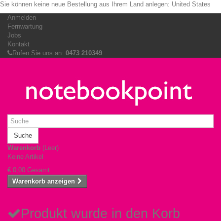
Sie können keine neue Bestellung aus Ihrem Land anlegen:
United States
Anmelden
Fernwartung
Jobs
Kontakt
Rufen Sie uns an:
0473 210349
Suche
Warenkorb
(Leer)
Keine Artikel
€ 0,00
Gesamt
Warenkorb anzeigen
Produkt wurde in den Korb