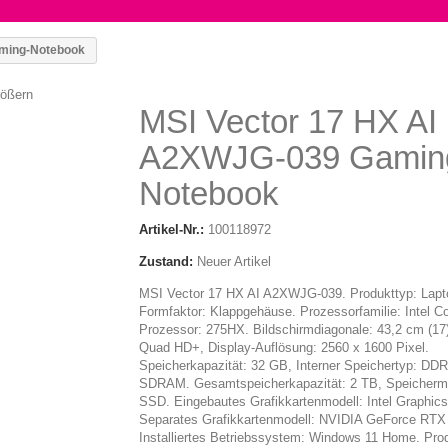
aming-Notebook
rößern
MSI Vector 17 HX AI
A2XWJG-039 Gamin
Notebook
Artikel-Nr.:
100118972
Zustand:
Neuer Artikel
MSI Vector 17 HX AI A2XWJG-039. Produkttyp: Lapt
Formfaktor: Klappgehäuse. Prozessorfamilie: Intel Co
Prozessor: 275HX. Bildschirmdiagonale: 43,2 cm (17
Quad HD+, Display-Auflösung: 2560 x 1600 Pixel.
Speicherkapazität: 32 GB, Interner Speichertyp: DDR
SDRAM. Gesamtspeicherkapazität: 2 TB, Speicherm
SSD. Eingebautes Grafikkartenmodell: Intel Graphics
Separates Grafikkartenmodell: NVIDIA GeForce RTX
Installiertes Betriebssystem: Windows 11 Home. Prod