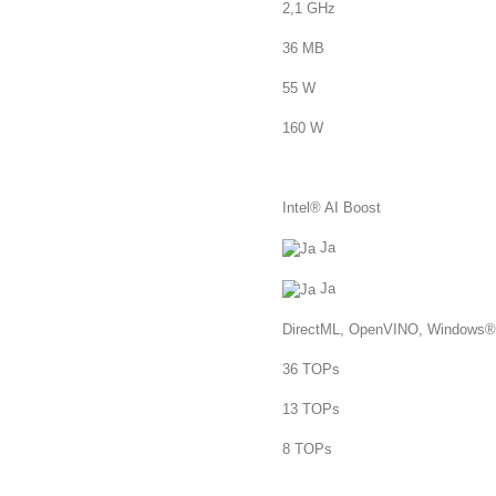
2,1 GHz
36 MB
55 W
160 W
Intel® AI Boost
Ja
Ja
DirectML, OpenVINO, Windows
36 TOPs
13 TOPs
8 TOPs