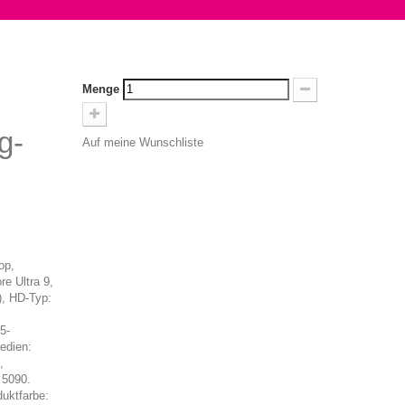
Menge
g-
Auf meine Wunschliste
op,
re Ultra 9,
), HD-Typ:
5-
edien:
,
 5090.
uktfarbe: