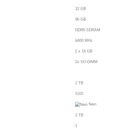
32 GB
96 GB
DDR5-SDRAM
6400 MHz
2 x 16 GB
2x SO-DIMM
2 TB
SSD
Nein
2 TB
1