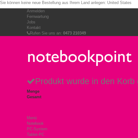
Sie können keine neue Bestellung aus Ihrem Land anlegen:
United States
Anmelden
Fernwartung
Jobs
Kontakt
Rufen Sie uns an:
0473 210349
Produkt wurde in den Korb 
Menge
Gesamt
Menü
Notebook
PC-System
Tablet-PC